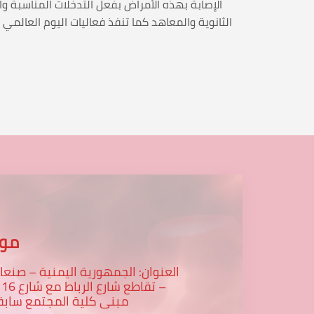
الإصابة بهذه الأمراض بفعل التدخلات المناسبة و
موق
العنوان: الجمهورية اليمنية – صنعا
– تقاطع
مبنى كلية المجتمع سابق