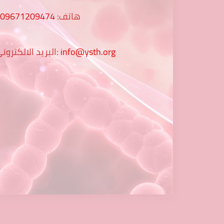
هاتف:
009671209474
info@ysth.org
البريد الالكتروني: