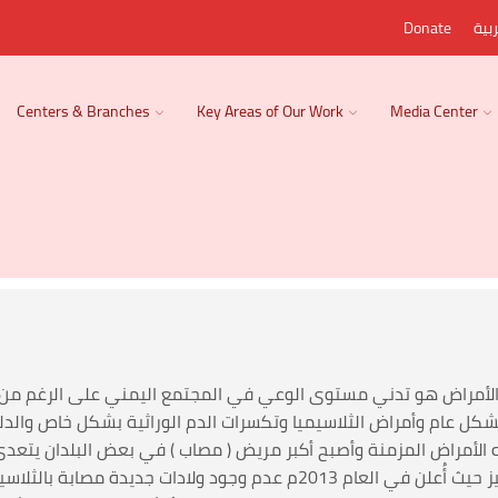
بية
Donate
Centers & Branches
Key Areas of Our Work
Media Center
 الأمراض هو تدني مستوى الوعي في المجتمع اليمني على الرغم من س
بشكل عام وأمراض الثلاسيميا وتكسرات الدم الوراثية بشكل خاص والد
الأمراض المزمنة وأصبح أكبر مريض ( مصاب ) في بعض البلدان يتعدى
الاحتلال والتشرد هو فرس الرهان في هذا التميز حيث أُعلن في العام 13