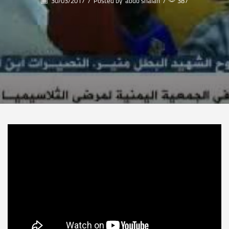
30/03/2017
/
Posted by
abdo shalan
/
387