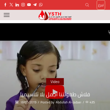
تبرع
Video
فلاش طفولتنا أجمل بلا ثلاسيميا
18/05/2019
/
Posted by
Abdullah Al-Jadaei
/
435