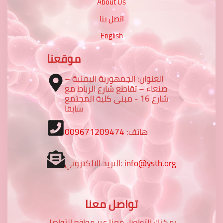
About Us
اتصل بنا
English
موقعنا
العنوان: الجمهورية اليمنية –
صنعاء – تقاطع شارع الرباط مع
شارع 16 - مبنى كلية المجتمع
سابقا
هاتف:
009671209474
info@ysth.org
البريد الالكتروني:
تواصل معنا
يمكنك التواصل معنا عبر مواقع التواصل