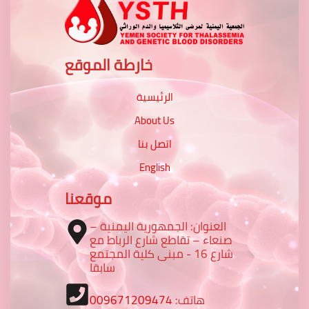
خارطة الموقع
الرئيسية
About Us
اتصل بنا
English
موقعنا
العنوان: الجمهورية اليمنية –
صنعاء – تقاطع شارع الرباط مع
شارع 16 - مبنى كلية المجتمع
سابقا
هاتف:
009671209474