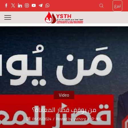
تبرع
Video
من يوقف قطار المعاناة؟
01/06/2024
/
Posted by
ysthorg
/
801