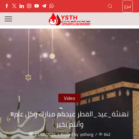
تبرع
Video
#تهنئة_عيد_الفطر عيدكم مبارك وكل عام
وأنتم بخير
01/06/2024
/
Posted by
ysthorg
/
642