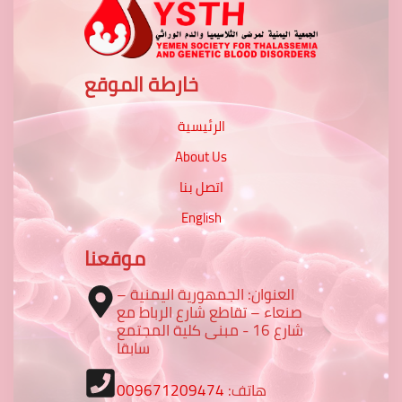
خارطة الموقع
الرئيسية
About Us
اتصل بنا
English
موقعنا
العنوان: الجمهورية اليمنية –
صنعاء – تقاطع شارع الرباط مع
شارع 16 - مبنى كلية المجتمع
سابقا
هاتف:
009671209474