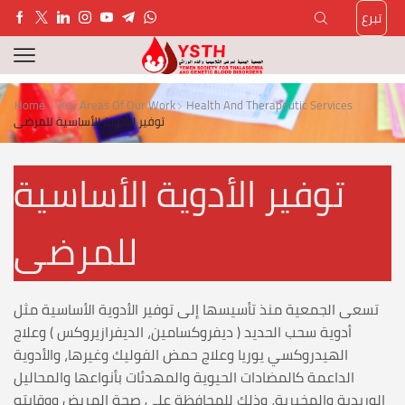
تبرع
Home
Key Areas Of Our Work
Health And Therapeutic Services
توفير الأدوية الأساسية للمرضى
توفير الأدوية الأساسية
للمرضى
تسعى الجمعية منذ تأسيسها إلى توفير الأدوية الأساسية مثل
أدوية سحب الحديد ( ديفروكسامين، الديفرازيروكس ) وعلاج
الهيدروكسي يوريا وعلاج حمض الفوليك وغيرها، والأدوية
الداعمة كالمضادات الحيوية والمهدئات بأنواعها والمحاليل
الوريدية والمخبرية، وذلك للمحافظة على صحة المريض ووقايته