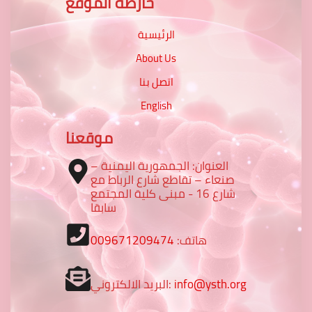
خارطة الموقع
الرئيسية
About Us
اتصل بنا
English
موقعنا
العنوان: الجمهورية اليمنية –
صنعاء – تقاطع شارع الرباط مع
شارع 16 - مبنى كلية المجتمع
سابقا
هاتف:
009671209474
info@ysth.org
البريد الالكتروني: