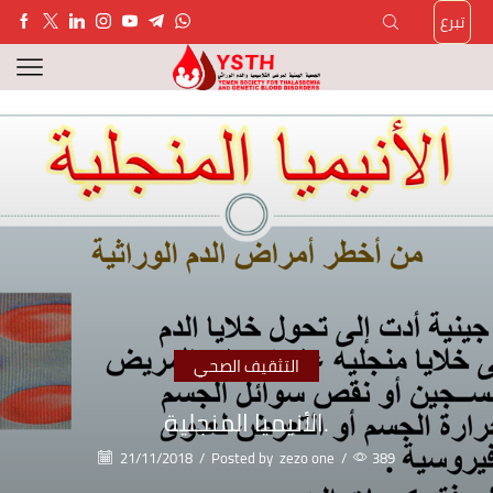
تبرع
التثقيف الصحي
الأنيميا المنجلية.
21/11/2018
/
Posted by
zezo one
/
389