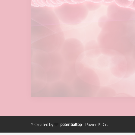
© Created by
potentialtop
- Power PT Co.