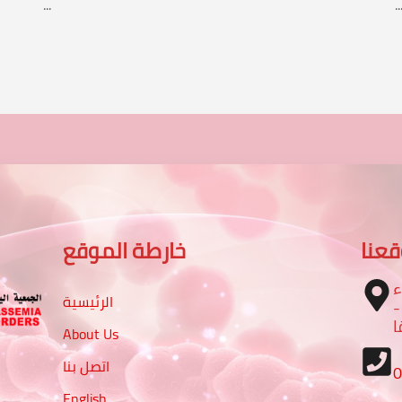
...
..
عنا
خارطة الموقع
ء
الرئيسية
 شارع الرباط مع شارع 16 -
ا
About Us
اتصل بنا
English