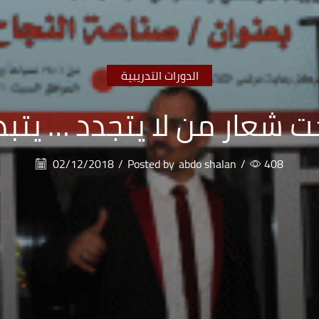
الدورات التدريبية
ت شعار من لا يتجدد … يتبد
02/12/2018
/
Posted by
abdo shalan
/
408