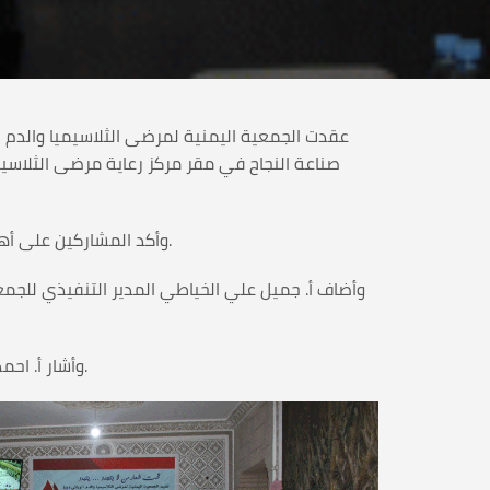
صناعة النجاح في مقر مركز رعاية مرضى الثلاسيم
وأكد المشاركين على أهمية إقامة مثل هذه الدورات التي تهتم بتطوير الجانب الفكري والابداعي وتسعى لرفع الوعي في الجانب العملي و الاداري.
وأضاف أ. جميل علي الخياطي المدير التنفيذي للجم
وأشار أ. احمد قاسم حسن عن التفاعل الجيد للمشاركين واهتمام ادارة الجمعية لإقامه هذه الدورات حيث ترفع من الاداء الوظيفي للكادر.