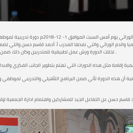
عقدت الجمعية اليمنية لمرضى الثلاسيميا والدم ا
يا والدم الوراثي والتي نفذها المدرب أ. أحمد قاسم حسن والتي تضم
تخللت الدورة ورش عمل تطبيقية للمتدربين وكان ذلك ضمن البرنامج التأهيلي والتدريبي التي تنفذه الادارة للكادر .
عية أن هذه الدورة تأتي ضمن البرنامج التأهيلي والتدريبي لموظفي