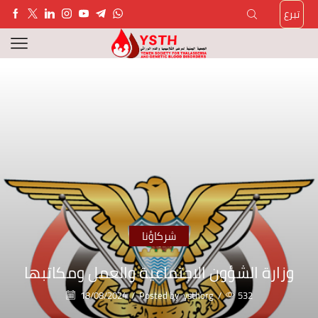
تبرع
شركاؤنا
وزارة الشؤون الاجتماعية والعمل ومكاتبها
18/08/2024
/
Posted by
ysthorg
/
532