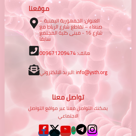
موقعنا
العنوان: الجمهورية اليمنية –
صنعاء – تقاطع شارع الرباط مع
شارع 16 - مبنى كلية المجتمع
سابقا
هاتف:
009671209474
info@ysth.org
البريد الالكتروني:
تواصل معنا
يمكنك التواصل معنا عبر مواقع التواصل
الاجتماعي