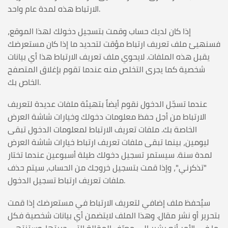
الارتباط هذه لمدة عام واحد.
إذا كان لديك حساب وقمت بتسجيل دخولك لهذا الموقع،
فسنهيئ ملف تعريف ارتباط مؤقت لتحديد ما إذا كان مستعرضك
يقبل هذه الملفات. لايحوي ملف تعريف الارتباط هذا أي بيانات
شخصية كما يجرى التخلص منه عندما تقوم بإغلاق المتصفح
الخاص بك.
عندما تسجّل الدخول نقوم أيضاً بتهيئة ملفات عديدة لتعريف
الارتباط من أجل حفظ معلومات دخولك وخيارات شاشة العرض
الخاصة بك. ملفات تعريف الارتباط لمعلومات الدخول تبقى
ليومين، بينما تبقى ملفات تعريف ارتباط خيارات شاشة العرض
لمدة سنة. سيستمر تسجيل دخولك طيلة أسبوعين عندما تختار
"تذكرني"، وإذا قمت بتسجيل خروجك من الحساب، سيتم حذف
ملفات تعريف ارتباط تسجيل الدخول.
سيُحفظ ملف إضافي لتعريف الارتباط في مستعرضك إذا قمت
بتحرير أو نشر مقال. وهذا الملف لايتضمن أي بيانات شخصية فكل
ما في الأمر أنه يشير إلى معرّف المقالة التي حررتها. وستنتهي