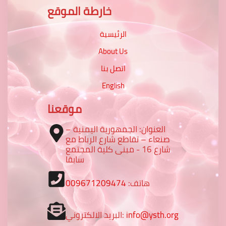
خارطة الموقع
الرئيسية
About Us
اتصل بنا
English
موقعنا
العنوان: الجمهورية اليمنية –
صنعاء – تقاطع شارع الرباط مع
شارع 16 - مبنى كلية المجتمع
سابقا
هاتف:
009671209474
info@ysth.org
البريد الالكتروني: