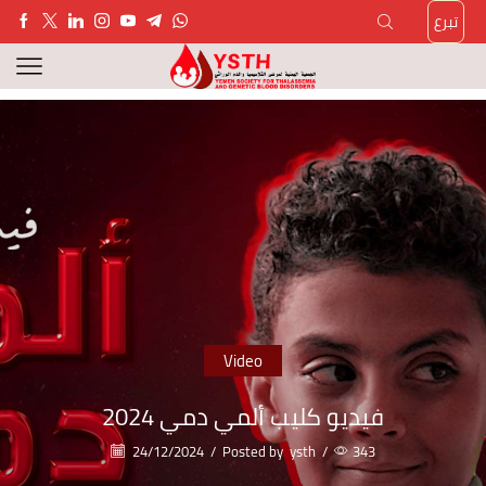
تبرع
Video
فيديو كليب ألمي دمي 2024
24/12/2024
/
Posted by
ysth
/
343