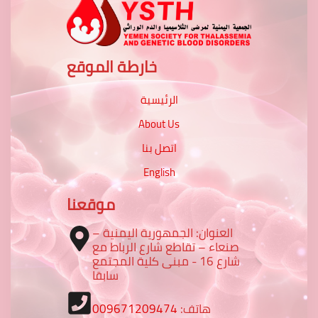
خارطة الموقع
الرئيسية
About Us
اتصل بنا
English
موقعنا
العنوان: الجمهورية اليمنية –
صنعاء – تقاطع شارع الرباط مع
شارع 16 - مبنى كلية المجتمع
سابقا
هاتف:
009671209474