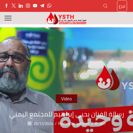
تبرع
Video
رسالة الفنان يحيى إبراهيم للمجتمع اليمني
25/12/2024
/
Posted by
ysthorg
/
401