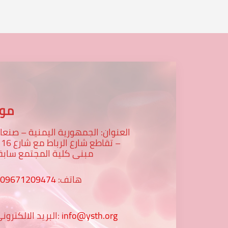
موق
العنوان: الجمهورية اليمنية – صنعا
– تقاطع
مبنى كلية المجتمع سابق
هاتف:
009671209474
info@ysth.org
البريد الالكتروني: