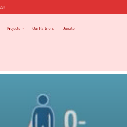
العر
Projects
Our Partners
Donate