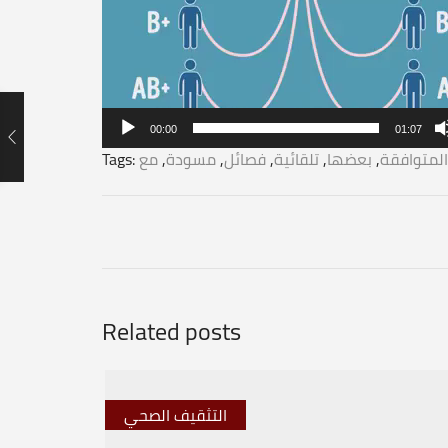
00:00
01:07
المتوافقة
,
بعضها
,
تلقائية
,
فصائل
,
مسودة
,
مع
Tags:
Related posts
التثقيف الصحي