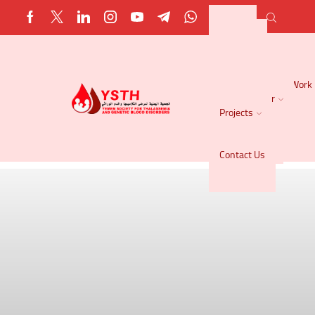
HOME
About Us
Centers & Branches
Key Areas of Our Work
Media Center
Projects
Our Partners
Donate
Contact Us