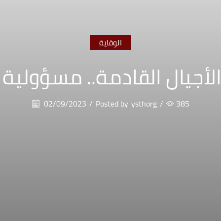
الوقاية
لأجيال القادمة.. مسؤولية 
02/09/2023
/
Posted by
ysthorg
/
385