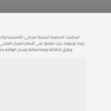
زيارة توعوية، حيث تعرفوا على أقسام المركز العلاج
وطرق انتقالها ومضاعفاتها وسبل الوقاية منها؛ ليكونوا سفراء الجمعية بإيقاد شعلة الوعي بمخاطر هذه الأمراض وأهمية الفحص المبكر والاستشارة الطبية قبل الزواج.