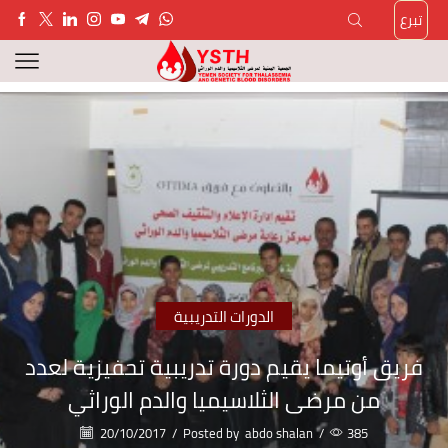
تبرع
الدورات التدريبية
فريق أوتيما يقيم دورة تدريبية تحفيزية لعدد
من مرضى الثلاسيميا والدم الوراثي
20/10/2017
/
Posted by
abdo shalan
/
385