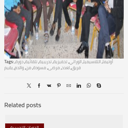
أوتيما
,
الثلاسيميا
,
الوراثي
,
تحفيزية
,
تدريبية
,
تلقائية
,
دورة
,
Tags:
فريق
,
لعدد
,
مرضى
,
مسودة
,
من
,
والدم
,
يقيم
Related posts
الدورات التدريبية