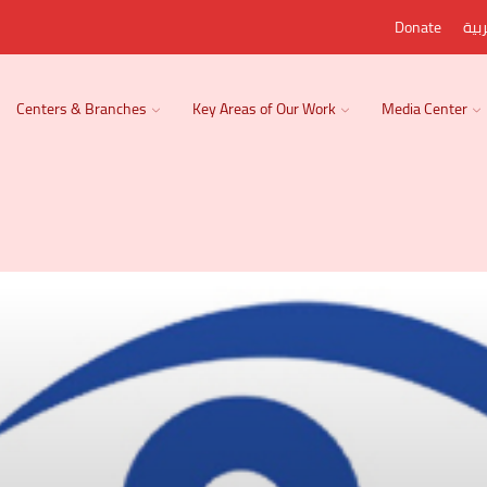
بية
Donate
Centers & Branches
Key Areas of Our Work
Media Center