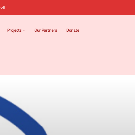
العر
Projects
Our Partners
Donate