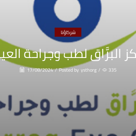
شركاؤنا
ز البرَّاق لطب وجراحة العي
17/08/2024
/
Posted by
ysthorg
/
335