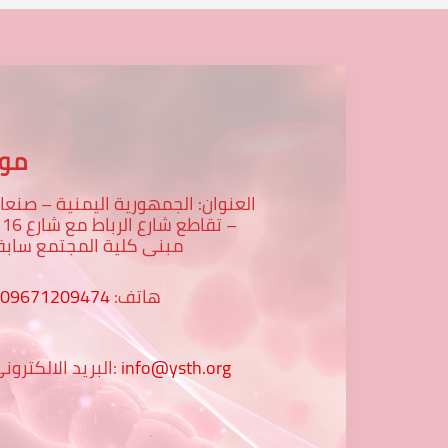
موق
العنوان: الجمهورية اليمنية – صنعا
– تقاطع
مبنى كلية المجتمع سابق
هاتف:
009671209474
info@ysth.org
البريد الالكتروني: