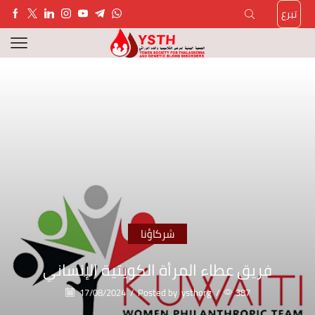
تبرع
شركاؤنا
فريق عطاء المرأة الكويتية الإنساني
17/08/2024
/
Posted by
ysthorg
/
387