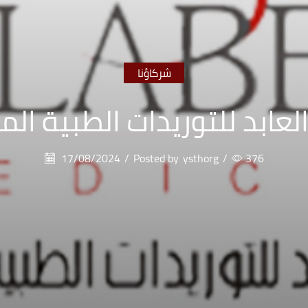
شركاؤنا
عابد للتوريدات الطبية ال
17/08/2024
/
Posted by
ysthorg
/
376