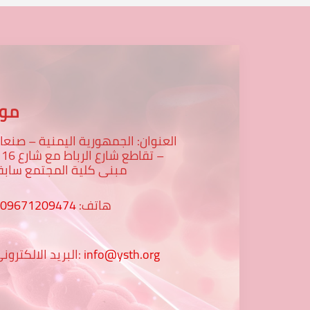
موق
العنوان: الجمهورية اليمنية – صنعا
– تقاطع
مبنى كلية المجتمع سابق
هاتف:
009671209474
info@ysth.org
البريد الالكتروني: