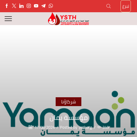
تبرع
شركاؤنا
مؤسسة يمان
17/08/2024
/
Posted by
ysthorg
/
349