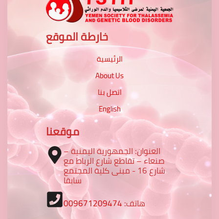
خارطة الموقع
الرئيسية
About Us
اتصل بنا
English
موقعنا
العنوان: الجمهورية اليمنية –
صنعاء – تقاطع شارع الرباط مع
شارع 16 - مبنى كلية المجتمع
سابقا
هاتف:
009671209474