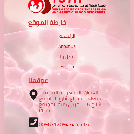
خارطة الموقع
الرئيسية
About Us
اتصل بنا
English
موقعنا
العنوان: الجمهورية اليمنية –
صنعاء – تقاطع شارع الرباط مع
شارع 16 - مبنى كلية المجتمع
سابقا
هاتف:
009671209474