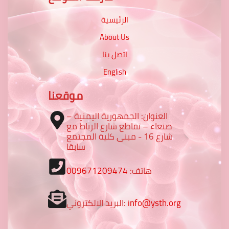
الرئيسية
About Us
اتصل بنا
English
موقعنا
العنوان: الجمهورية اليمنية –
صنعاء – تقاطع شارع الرباط مع
شارع 16 - مبنى كلية المجتمع
سابقا
هاتف:
009671209474
info@ysth.org
البريد الالكتروني: