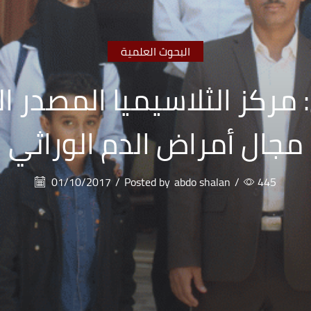
البحوث العلمية
 مركز الثلاسيميا المصدر ا
مجال أمراض الدم الوراثي
01/10/2017
/
Posted by
abdo shalan
/
445