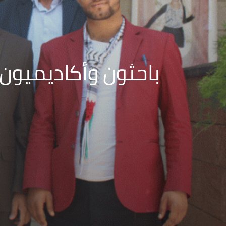
باحثون وأكاديميون: