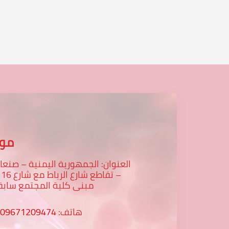
موق
العنوان: الجمهورية اليمنية – صنعا
– تقاطع
مبنى كلية المجتمع سابق
هاتف:
009671209474