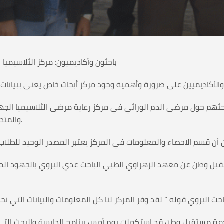
باحثون وأكاديميون: مركز الثلاسيميا
ج بحثهم حول مرضى الدم الوراثي في مركز رعاية مرضى الثلاسيميا الجها
والمتطلبات حتى يتمكن من القيام بوظيفته على أكمل وجه.
ل وطن عن معهد الزهراوي الطبي الباحث عدي البروي بالجهود المبذو