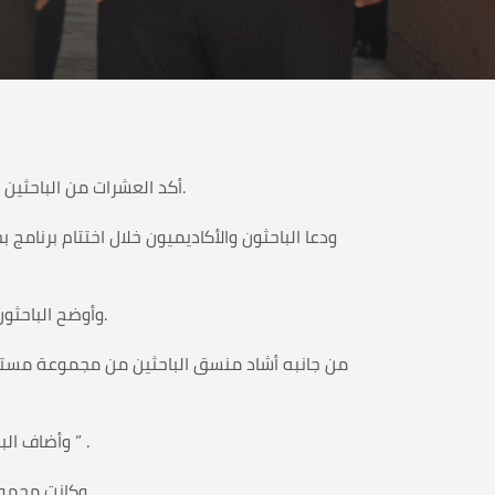
أكد العشرات من الباحثين والأكاديميين على ضرورة وأهمية وجود مركز أبحاث خاص يعنى ببيانات واحصائيات مرضى الثلاسيميا والدم الوراثي في اليمن.
ودعا الباحثون والأكاديميون خلال اختتام برنام
وأوضح الباحثون أن قسم الاحصاء والمعلومات في المركز يعتبر المصدر الوحيد للطلاب والمهتمين في مجال أمراض الدم الوراثي في اليمن.
من جانبه أشاد منسق الباحثين من مجموعة مستقب
وأضاف الباحث البروي قوله ” لقد وفر المركز لنا كل المعلومات والبيانات التي نحتاجها في بحثنا وزودنا بالأدبيات والمطبوعات المتعددة ” .
وكانت مجموعة مستقبل وطن قد استكملت يوم أمس برنامج الدارسة والبحث التي أجرتها المجموعة في المركز واستمرت أسبوعاً كاملاً .