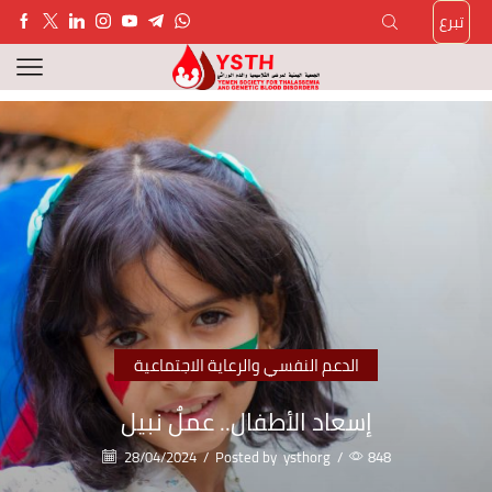
تبرع
الدعم النفسي والرعاية الاجتماعية
إسعاد الأطفال.. عملٌ نبيل
28/04/2024
/
Posted by
ysthorg
/
848