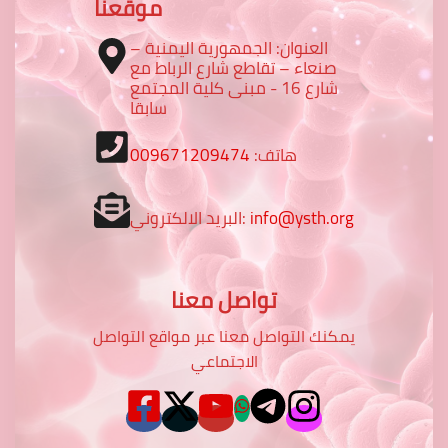
موقعنا
العنوان: الجمهورية اليمنية –
صنعاء – تقاطع شارع الرباط مع
شارع 16 - مبنى كلية المجتمع
سابقا
هاتف:
009671209474
info@ysth.org
البريد الالكتروني:
تواصل معنا
يمكنك التواصل معنا عبر مواقع التواصل
الاجتماعي