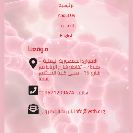
الرئيسية
About Us
اتصل بنا
English
موقعنا
العنوان: الجمهورية اليمنية –
صنعاء – تقاطع شارع الرباط مع
شارع 16 - مبنى كلية المجتمع
سابقا
009671209474
هاتف:
البريد الالكتروني:
info@ysth.org