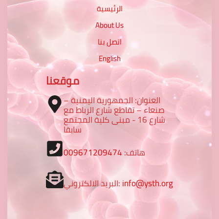
الرئيسية
About Us
اتصل بنا
English
موقعنا
العنوان: الجمهورية اليمنية –
صنعاء – تقاطع شارع الرباط مع
شارع 16 - مبنى كلية المجتمع
سابقا
009671209474
هاتف:
البريد الالكتروني:
info@ysth.org