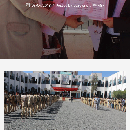
03/04/2018
/
Posted by
zezo one
/
487