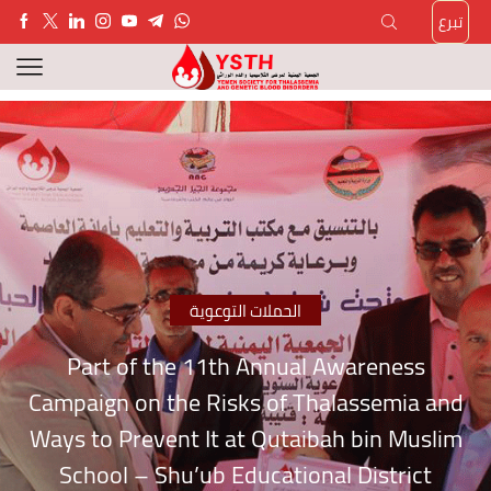
تبرع
الحملات التوعوية
Part of the 11th Annual Awareness
Campaign on the Risks of Thalassemia and
Ways to Prevent It at Qutaibah bin Muslim
School – Shu’ub Educational District