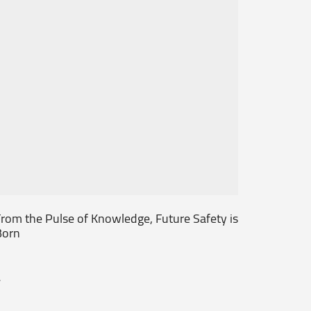
rom the Pulse of Knowledge, Future Safety is
Together
Born
Begins!!
.
...