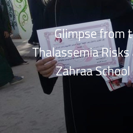
Glimpse from 
Thalassemia Risks 
Zahraa School 