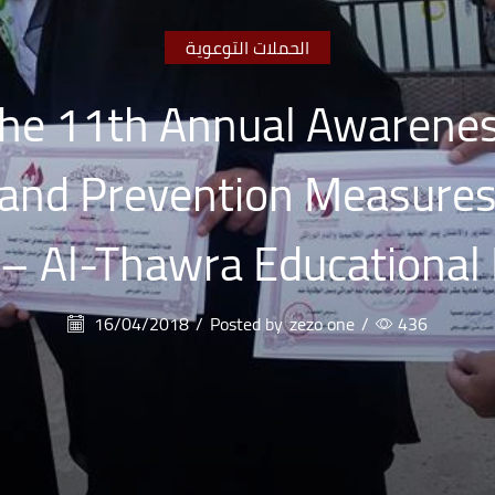
الحملات التوعوية
the 11th Annual Awarene
and Prevention Measures,
– Al-Thawra Educational D
16/04/2018
/
Posted by
zezo one
/
436