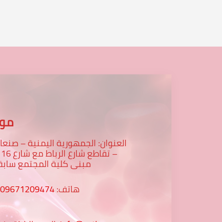
موق
العنوان: الجمهورية اليمنية – صنعا
تقاطع -
مبنى كلية المجتمع سابق
009671209474
هاتف: