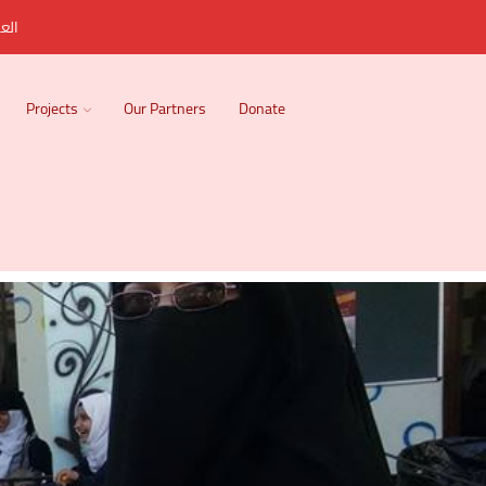
العر
Projects
Our Partners
Donate