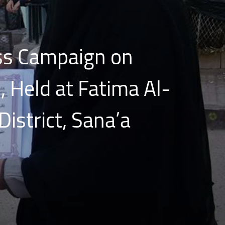
ss Campaign on
 Held at Fatima Al-
istrict, Sana’a