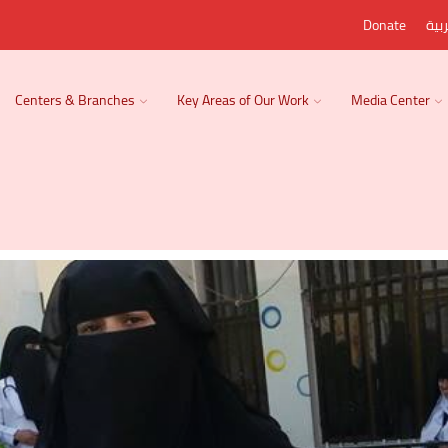
Donate
بية
Centers & Branches
Key Areas of Our Work
Media Center