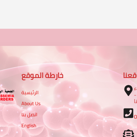
عنا
خارطة الموقع
ء
الرئيسية
–  شارع الرباط مع شارع 16
ا
About Us
اتصل بنا
English