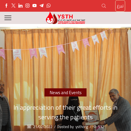
تبرع
News and Events
In appreciation of their great efforts in
serving the patients
21/02/2022
/
Posted by
ysthorg
/
512