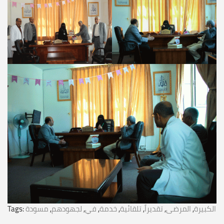
Tags:
مسودة
,
لجهودهم
,
في
,
خدمة
,
تلقائية
,
تقديراً
,
المرضى
,
الكبيرة